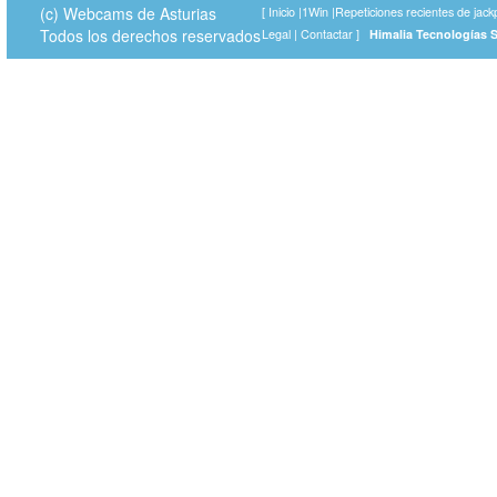
(c) Webcams de Asturias
[
Inicio
|
1Win
|
Repeticiones recientes de jack
Todos los derechos reservados
Legal
|
Contactar
]
Himalia Tecnologías 