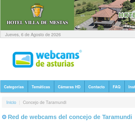
Jueves, 6 de Agosto de 2026
Categorías
Temáticas
Cámaras HD
Contacto
FAQ
Ins
Inicio
|
Concejo de Taramundi
Red de webcams del concejo de Taramundi