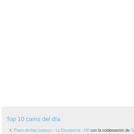
Top 10 cams del día
Playa de San Lorenzo - La Escalerona - HD
con la colaboración de
T