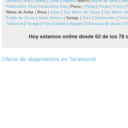
Laviana
|
Lena
|
Llanera
|
Llanes
|
Mieres
|
Morcín |
Muros de Nalón
|
Nav
Peñamellera Alta
|
Peñamellera Baja
|
Pesoz |
Piloña
|
Ponga
|
Pravia
|
Ribera de Arriba |
Riosa |
Salas
|
San Martín de Oscos
|
San Martín de
Eulalia de Oscos
|
Santo Adriano
|
Sariego |
Siero
|
Sobrescobio
|
Somi
Taramundi
|
Teverga
|
Tineo
|
Valdés
|
Vegadeo
|
Villanueva de Oscos
|
Vi
Hoy estamos online desde 62 de los 78 
Oferta de alojamientos en Taramundi