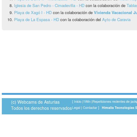
Iglesia de San Pedro - Cimadevilla - HD
con la colaboración de
Tabla
Playa de Xagó I - HD
con la colaboración de
Vivienda Vacacional 
Playa de La Espasa - HD
con la colaboración del
Ayto de Caravia
(c) Webcams de Asturias
[
Inicio
|
1Win
|
Repeticiones recientes de jack
Todos los derechos reservados
Legal
|
Contactar
]
Himalia Tecnologías 