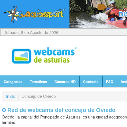
Sábado, 8 de Agosto de 2026
Categorías
Temáticas
Cámaras HD
Contacto
FAQ
Ins
Inicio
|
Concejo de Oviedo
Red de webcams del concejo de Oviedo
Oviedo, la capital del Principado de Asturias, es una ciudad acogedo
término.