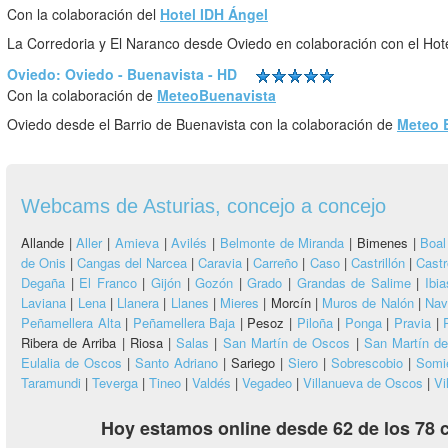
Con la colaboración del
Hotel IDH Ángel
La Corredoria y El Naranco desde Oviedo en colaboración con el Hote
Oviedo: Oviedo - Buenavista - HD
Con la colaboración de
MeteoBuenavista
Oviedo desde el Barrio de Buenavista con la colaboración de
Meteo 
Webcams de Asturias, concejo a concejo
Allande |
Aller
|
Amieva
|
Avilés
|
Belmonte de Miranda
|
Bimenes |
Boal
de Onis
|
Cangas del Narcea
|
Caravia
|
Carreño
|
Caso
|
Castrillón
|
Castr
Degaña
|
El Franco
|
Gijón
|
Gozón
|
Grado
|
Grandas de Salime
|
Ibia
Laviana
|
Lena
|
Llanera
|
Llanes
|
Mieres
|
Morcín |
Muros de Nalón
|
Nav
Peñamellera Alta
|
Peñamellera Baja
|
Pesoz |
Piloña
|
Ponga
|
Pravia
|
Ribera de Arriba |
Riosa |
Salas
|
San Martín de Oscos
|
San Martín de
Eulalia de Oscos
|
Santo Adriano
|
Sariego |
Siero
|
Sobrescobio
|
Somi
Taramundi
|
Teverga
|
Tineo
|
Valdés
|
Vegadeo
|
Villanueva de Oscos
|
Vi
Hoy estamos online desde 62 de los 78 