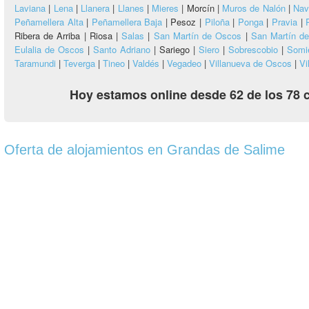
Laviana
|
Lena
|
Llanera
|
Llanes
|
Mieres
|
Morcín |
Muros de Nalón
|
Nav
Peñamellera Alta
|
Peñamellera Baja
|
Pesoz |
Piloña
|
Ponga
|
Pravia
|
Ribera de Arriba |
Riosa |
Salas
|
San Martín de Oscos
|
San Martín de
Eulalia de Oscos
|
Santo Adriano
|
Sariego |
Siero
|
Sobrescobio
|
Somi
Taramundi
|
Teverga
|
Tineo
|
Valdés
|
Vegadeo
|
Villanueva de Oscos
|
Vi
Hoy estamos online desde 62 de los 78 
Oferta de alojamientos en Grandas de Salime