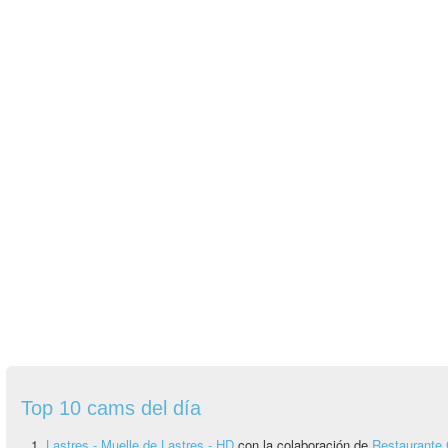
Top 10 cams del día
Lastres - Muelle de Lastres - HD
con la colaboración de
Restaurante 