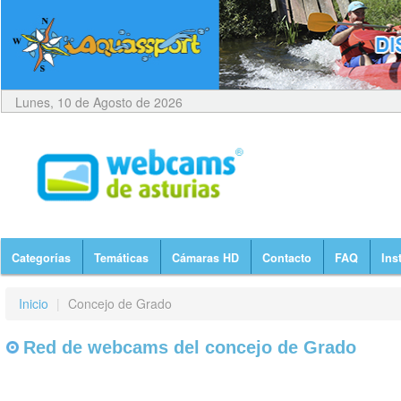
Lunes, 10 de Agosto de 2026
Categorías
Temáticas
Cámaras HD
Contacto
FAQ
Ins
Inicio
|
Concejo de Grado
Red de webcams del concejo de Grado