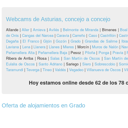
Webcams de Asturias, concejo a concejo
Allande |
Aller
|
Amieva
|
Avilés
|
Belmonte de Miranda
|
Bimenes |
Boal
de Onis
|
Cangas del Narcea
|
Caravia
|
Carreño
|
Caso
|
Castrillón
|
Castr
Degaña
|
El Franco
|
Gijón
|
Gozón
|
Grado
|
Grandas de Salime
|
Ibia
Laviana
|
Lena
|
Llanera
|
Llanes
|
Mieres
|
Morcín |
Muros de Nalón
|
Nav
Peñamellera Alta
|
Peñamellera Baja
|
Pesoz |
Piloña
|
Ponga
|
Pravia
|
Ribera de Arriba |
Riosa |
Salas
|
San Martín de Oscos
|
San Martín de
Eulalia de Oscos
|
Santo Adriano
|
Sariego |
Siero
|
Sobrescobio
|
Somi
Taramundi
|
Teverga
|
Tineo
|
Valdés
|
Vegadeo
|
Villanueva de Oscos
|
Vi
Hoy estamos online desde 62 de los 78 
Oferta de alojamientos en Grado