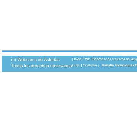
(c) Webcams de Asturias
[
Inicio
|
1Win
|
Repeticiones recientes de jack
Todos los derechos reservados
Legal
|
Contactar
]
Himalia Tecnologías 