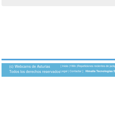
(c) Webcams de Asturias
[
Inicio
|
1Win
|
Repeticiones recientes de jack
Todos los derechos reservados
Legal
|
Contactar
]
Himalia Tecnologías 