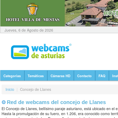
Jueves, 6 de Agosto de 2026
Categorías
Temáticas
Cámaras HD
Contacto
FAQ
Ins
Inicio
|
Concejo de Llanes
Red de webcams del concejo de Llanes
El Concejo de Llanes, bellísimo paraje asturiano, está ubicado en el e
Hasta la promulgación de su fuero, en 1.206, era conocido como territ