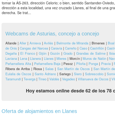
tomar la AS-263, dirección Celorio; o bien, sentido Santander-Oviedo,
dirección a esta localidad, una vez cruzado Llanes, al final de una gra
derecha. Se trat...
Webcams de Asturias, concejo a concejo
Allande |
Aller
|
Amieva
|
Avilés
|
Belmonte de Miranda
|
Bimenes |
Boal
de Onis
|
Cangas del Narcea
|
Caravia
|
Carreño
|
Caso
|
Castrillón
|
Castr
Degaña
|
El Franco
|
Gijón
|
Gozón
|
Grado
|
Grandas de Salime
|
Ibia
Laviana
|
Lena
|
Llanera
|
Llanes
|
Mieres
|
Morcín |
Muros de Nalón
|
Nav
Peñamellera Alta
|
Peñamellera Baja
|
Pesoz |
Piloña
|
Ponga
|
Pravia
|
Ribera de Arriba |
Riosa |
Salas
|
San Martín de Oscos
|
San Martín de
Eulalia de Oscos
|
Santo Adriano
|
Sariego |
Siero
|
Sobrescobio
|
Somi
Taramundi
|
Teverga
|
Tineo
|
Valdés
|
Vegadeo
|
Villanueva de Oscos
|
Vi
Hoy estamos online desde 62 de los 78 
Oferta de alojamientos en Llanes