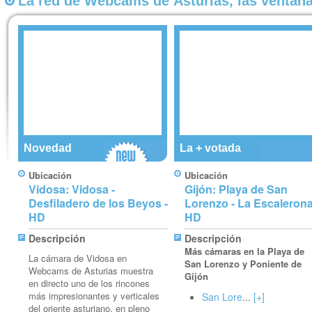
La red de Webcams de Asturias, las ventana
Novedad
La + votada
Ubicación
Ubicación
Vidosa: Vidosa -
Gijón: Playa de San
Desfiladero de los Beyos -
Lorenzo - La Escalerona
HD
HD
Descripción
Descripción
Más cámaras en la Playa de
La cámara de Vidosa en
San Lorenzo y Poniente de
Webcams de Asturias muestra
Gijón
en directo uno de los rincones
más impresionantes y verticales
San Lore
...
[+]
del oriente asturiano, en pleno