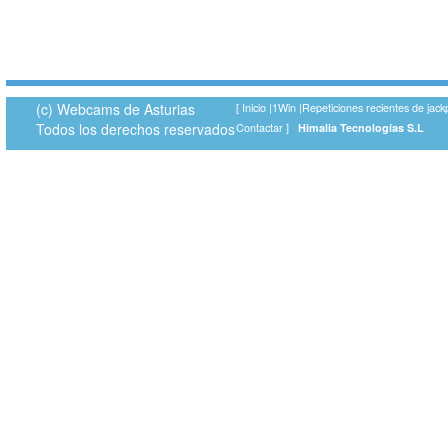
(c) Webcams de Asturias
[
Inicio
|
1Win
|
Repeticiones recientes de jack
Todos los derechos reservados
Contactar
]
Himalia Tecnologías S.L