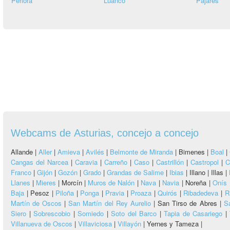
Perlora
Luanco
Pajares
Webcams de Asturias, concejo a concejo
Allande |
Aller
|
Amieva
|
Avilés
|
Belmonte de Miranda
|
Bimenes |
Boal
|
Cangas del Narcea
|
Caravia
|
Carreño
|
Caso
|
Castrillón
|
Castropol
|
C
Franco
|
Gijón
|
Gozón
|
Grado
|
Grandas de Salime
|
Ibias
|
Illano |
Illas |
Llanes
|
Mieres
|
Morcín |
Muros de Nalón
|
Nava
|
Navia
|
Noreña |
Onís
Baja
|
Pesoz |
Piloña
|
Ponga
|
Pravia
|
Proaza
|
Quirós
|
Ribadedeva
|
R
Martín de Oscos
|
San Martín del Rey Aurelio
|
San Tirso de Abres |
S
Siero
|
Sobrescobio
|
Somiedo
|
Soto del Barco
|
Tapia de Casariego
|
Villanueva de Oscos
|
Villaviciosa
|
Villayón
|
Yernes y Tameza |