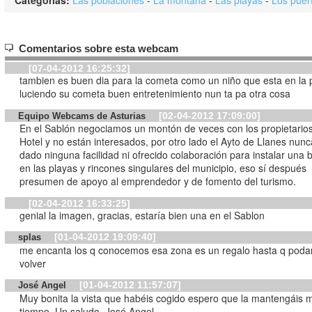
Comentarios sobre esta webcam
[07-04-2012 16:25:32]
tambien es buen dia para la cometa como un niño que esta en la 
luciendo su cometa buen entretenimiento nun ta pa otra cosa
[02-04-2012 17:09:00]
Equipo Webcams de Asturias
En el Sablón negociamos un montón de veces con los propietarios
Hotel y no están interesados, por otro lado el Ayto de Llanes nun
dado ninguna facilidad ni ofrecido colaboración para instalar una
en las playas y rincones singulares del municipio, eso sí después
presumen de apoyo al emprendedor y de fomento del turismo.
[02-04-2012 16:33:25]
genial la imagen, gracias, estaría bien una en el Sablon
[01-04-2012 19:09:40]
splas
me encanta los q conocemos esa zona es un regalo hasta q pod
volver
[01-04-2012 11:57:07]
José Angel
Muy bonita la vista que habéis cogido espero que la mantengáis
tiempo. Un saludo, José Angel