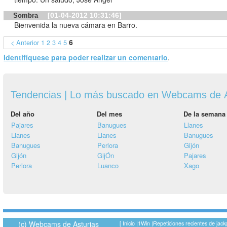
[01-04-2012 10:31:46]
Sombra
Bienvenida la nueva cámara en Barro.
6
< Anterior
1
2
3
4
5
Identifíquese para poder realizar un comentario
.
Tendencias | Lo más buscado en Webcams de A
Del año
Del mes
De la semana
Pajares
Banugues
Llanes
Llanes
Llanes
Banugues
Banugues
Perlora
Gijón
Gijón
GijÓn
Pajares
Perlora
Luanco
Xago
(c) Webcams de Asturias
[
Inicio
|
1Win
|
Repeticiones recientes de jack