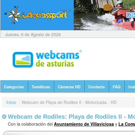
Jueves, 6 de Agosto de 2026
Categorías
Temáticas
Cámaras HD
Contacto
FAQ
Ins
Inicio
|
Webcam de Playa de Rodiles II - Motorizada - HD
Webcam de Rodiles: Playa de Rodiles II - M
Con la colaboración del
Ayuntamiento de Villaviciosa
y
La Coma