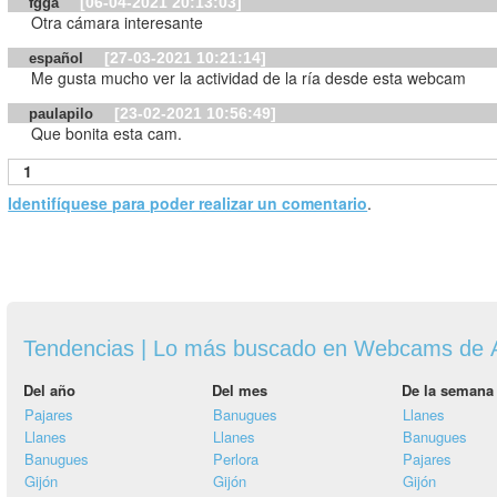
[06-04-2021 20:13:03]
fgga
Otra cámara interesante
[27-03-2021 10:21:14]
español
Me gusta mucho ver la actividad de la ría desde esta webcam
[23-02-2021 10:56:49]
paulapilo
Que bonita esta cam.
1
Identifíquese para poder realizar un comentario
.
Tendencias | Lo más buscado en Webcams de A
Del año
Del mes
De la semana
Pajares
Banugues
Llanes
Llanes
Llanes
Banugues
Banugues
Perlora
Pajares
Gijón
Gijón
Gijón