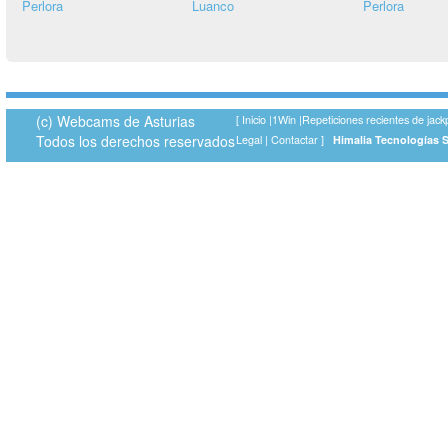
Perlora
Luanco
Perlora
(c) Webcams de Asturias
[
Inicio
|
1Win
|
Repeticiones recientes de jack
Todos los derechos reservados
Legal
|
Contactar
]
Himalia Tecnologías 