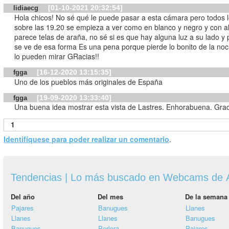
[01-10-2021 20:32:54]
lidiaecg
Hola chicos! No sé qué le puede pasar a esta cámara pero todos l
sobre las 19.20 se empieza a ver como en blanco y negro y con a
parece telas de araña, no sé si es que hay alguna luz a su lado y por eso
se ve de esa forma Es una pena porque pierde lo bonito de la noc
lo pueden mirar GRacias!!
[16-12-2020 13:15:35]
fgga
Uno de los pueblos más originales de España
[19-09-2020 13:33:40]
fgga
Una buena idea mostrar esta vista de Lastres. Enhorabuena. Gra
1
Identifíquese para poder realizar un comentario
.
Tendencias | Lo más buscado en Webcams de A
Del año
Del mes
De la semana
Pajares
Banugues
Llanes
Llanes
Llanes
Banugues
Banugues
Perlora
Pajares