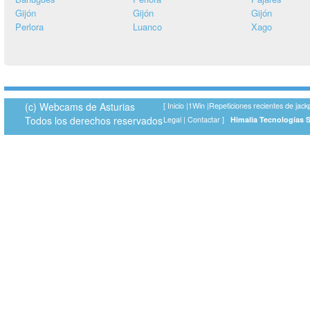
Gijón
Gijón
Gijón
Perlora
Luanco
Xago
(c) Webcams de Asturias
[
Inicio
|
1Win
|
Repeticiones recientes de jack
Todos los derechos reservados
Legal
|
Contactar
]
Himalia Tecnologías 