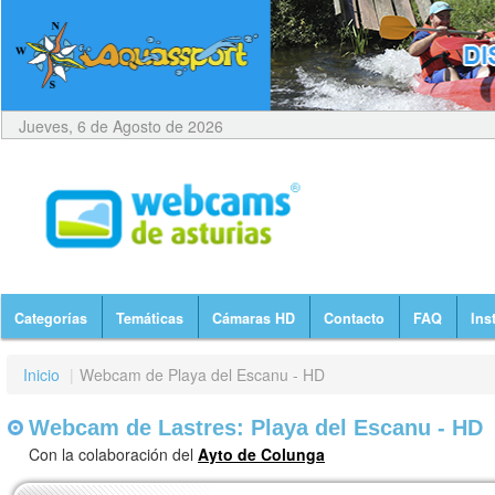
Jueves, 6 de Agosto de 2026
Categorías
Temáticas
Cámaras HD
Contacto
FAQ
Ins
Inicio
|
Webcam de Playa del Escanu - HD
Webcam de Lastres: Playa del Escanu - HD
Con la colaboración del
Ayto de Colunga