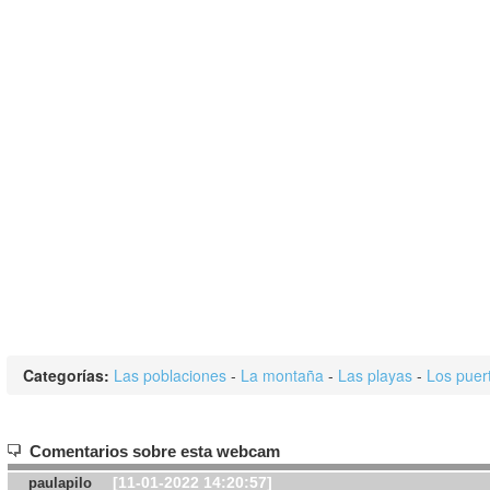
Categorías:
Las poblaciones
-
La montaña
-
Las playas
-
Los puer
Comentarios sobre esta webcam
[11-01-2022 14:20:57]
paulapilo