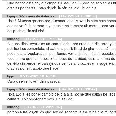
Que bonito esta hoy el tiempo allí, aquí en Oviedo no se van las n
gracias por estas vistas desde la oficina jeje , buen dia!
[11-12-2021 15:00:36]
Equipo Webcams de Asturias
Hola!. Muchas gracias por el comentario. Mover la cam está comp
que se vería la carretera y no está en la mejor ubicación para ver 
del pueblo. Un saludo!
[11-12-2021 11:00:36]
lidiaecg
Buenos días! Ayer hice un comentario pero creo que dio error y n
publicó Les comentaba si existe la posibilidad de girar esta cámar
poquito a la izquierda así podríamos ver un poco más de pueblo, 
todo ahora que han puesto las luces de navidad, es una forma de 
de vida sin perder el paisaje que vemos ahora... es una sugerencia :)
gracias por el trabajo que hacen!
[07-12-2021 16:45:16]
fgga
Caray, se ve llover ¡Una pasada!
[04-10-2021 10:28:47]
Equipo Webcams de Asturias
Hola Lydia, es por el cambio del día a la noche que saltan los leds
cámara. Lo comprobaremos. Un saludo!
[01-10-2021 20:58:47]
lidiaecg
perdón a las 20,20, es que soy de Tenerife jajajaj y les dije mi hor