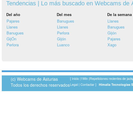
Tendencias | Lo más buscado en Webcams de A
Del año
Del mes
De la semana
Pajares
Banugues
Llanes
Llanes
Llanes
Banugues
Banugues
Perlora
Gijón
GijÓn
Gijón
Pajares
Perlora
Luanco
Xago
(c) Webcams de Asturias
[
Inicio
|
1Win
|
Repeticiones recientes de jack
Todos los derechos reservados
Legal
|
Contactar
]
Himalia Tecnologías 