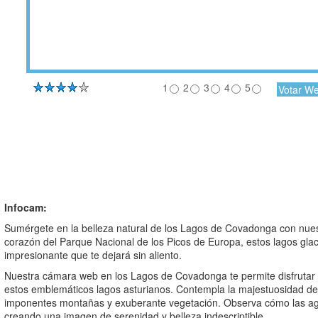
1
2
3
4
5
Infocam:
Sumérgete en la belleza natural de los Lagos de Covadonga con nues
corazón del Parque Nacional de los Picos de Europa, estos lagos glac
impresionante que te dejará sin aliento.
Nuestra cámara web en los Lagos de Covadonga te permite disfrutar 
estos emblemáticos lagos asturianos. Contempla la majestuosidad de
imponentes montañas y exuberante vegetación. Observa cómo las aguas
creando una imagen de serenidad y belleza indescriptible.