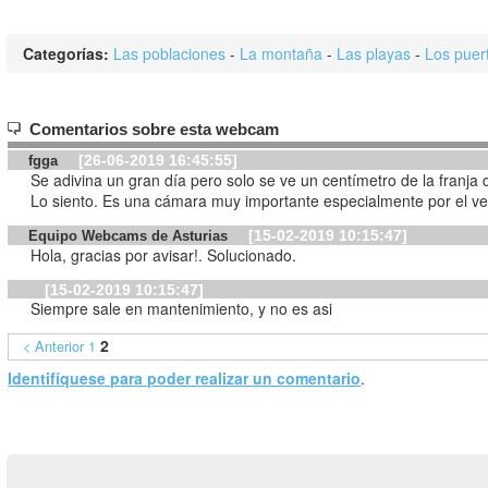
Categorías:
Las poblaciones
-
La montaña
-
Las playas
-
Los puer
Comentarios sobre esta webcam
[26-06-2019 16:45:55]
fgga
Se adivina un gran día pero solo se ve un centímetro de la franja d
Lo siento. Es una cámara muy importante especialmente por el ve
[15-02-2019 10:15:47]
Equipo Webcams de Asturias
Hola, gracias por avisar!. Solucionado.
[15-02-2019 10:15:47]
Siempre sale en mantenimiento, y no es asi
2
< Anterior
1
Identifíquese para poder realizar un comentario
.