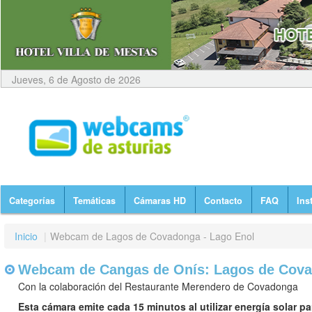
Jueves, 6 de Agosto de 2026
Categorías
Temáticas
Cámaras HD
Contacto
FAQ
Ins
Inicio
|
Webcam de Lagos de Covadonga - Lago Enol
Webcam de Cangas de Onís: Lagos de Cova
Con la colaboración del Restaurante Merendero de Covadonga
Esta cámara emite cada 15 minutos al utilizar energía solar p