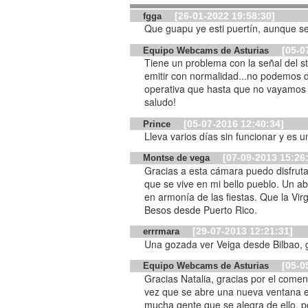
[26-01-2022 19:58:30]
fgga
Que guapu ye esti puertín, aunque s
[05-0
Equipo Webcams de Asturias
Tiene un problema con la señal del s
emitir con normalidad...no podemos 
operativa que hasta que no vayamos
saludo!
[05-07-2016 12:40:34]
Prince
Lleva varios días sin funcionar y es 
[07-09-2013 15:26
Montse de vega
Gracias a esta cámara puedo disfruta
que se vive en mi bello pueblo. Un abrazo mu
en armonía de las fiestas. Que la Vir
Besos desde Puerto Rico.
[29-07-2013 12:21:31]
errrmara
Una gozada ver Veiga desde Bilbao, g
[05-0
Equipo Webcams de Asturias
Gracias Natalia, gracias por el come
vez que se abre una nueva ventana e
mucha gente que se alegra de ello, 