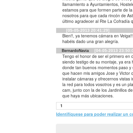
llamamiento a Ayuntamientos, Hostele
estamos para que formen parte de la
nosotros para que cada rincón de Ast
último agradecer al Rte La Cofradía 
[05-05-2013 20:41:29]
Bien!!, ya tenemos cámara en Veiga!
habéis dado una gran alegría.
[04-05-2013 23:50:
BernardoNavia
Tengo el honor de ser el primero en 
siendo testigo de su montaje, ya er
donde tan buenos momentos paso y 
que hacen mis amigos Jose y Victor
instalar cámaras y ofrecernos vistas
la red para todos vosotros y es un pl
cam, junto con la de los Jardinillos 
que haya más ubicaciones.
1
Identifíquese para poder realizar un 