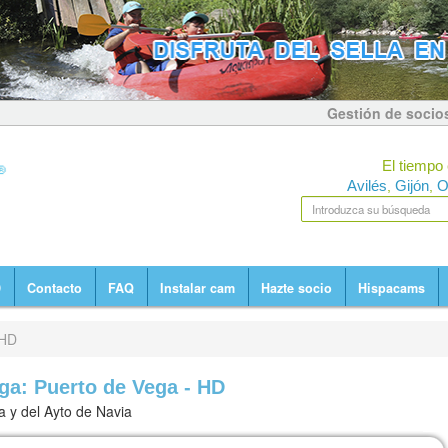
Gestión de socio
El tiempo 
Avilés
Gijón
O
,
,
D
Contacto
FAQ
Instalar cam
Hazte socio
Hispacams
 HD
a: Puerto de Vega - HD
a y del Ayto de Navia