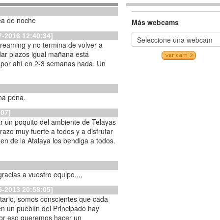
ea de noche
Más webcams
7-2016 12:40:34]
treaming y no termina de volver a
dar plazos igual mañana está
 por ahí en 2-3 semanas nada. Un
una pena.
:07]
r un poquito del ambiente de Telayas
y fuerte a todos y a disfrutar
gen de la Atalaya los bendiga a todos.
racias a vuestro equipo,,,,
5-2013 20:58:05]
ntario, somos conscientes que cada
n un pueblín del Principado hay
por eso queremos hacer un