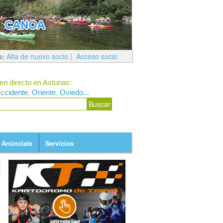
s:
Alta de nuevo socio
|
Acceso socio
en directo en Asturias:
ccidente
Oriente
Oviedo...
,
,
Anúnciate
Servicios