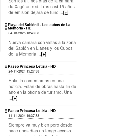
Son los últimos días de la cámara
de Xagó en red. Tras casi 15 años
de emisión dejará de func ...
[+]
Playa del Sablón II - Los cubos de La
Memoria - HD
04-10-2025 18:40:38
Nueva cámara con vistas a la zona
del Sablón en Llanes y los Cubos
de la Memoria ...
[+]
Paseo Princesa Letizia - HD
24-11-2024 15:27:38
Hola, lo comentamos en una
noticia. Están de obras hasta fin de
año en la oficina de turismo. Una
...
[+]
Paseo Princesa Letizia - HD
11-11-2024 19:37:38
Siempre va muy bien pero desde
hace unos días no tengo acceso.