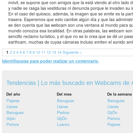
móvil, se supone que con amigos que la está viendo al otro lado d
y nadie se rasga las vestiduras ni denuncia porque le invaden su i
En el caso del quiosco, además, la imagen que se emite es la par
trasera. Esperemos que esto cambie algún día y que las administ
se den cuenta que las webcam son una ventana al mundo para qu
mundo conozca esa localidad. En otras palabras, las webcam son
sencillo reclamo turístico, y el que no se lo crea que se dé un pas
earthcam, muchas de cuyas cámaras incluso emiten el sonido am
1
2
3
4
5
6
7
8
9
10
11
12
13
14
Siguiente >
Identifíquese para poder realizar un comentario
.
Tendencias | Lo más buscado en Webcams de A
Del año
Del mes
De la semana
Pajares
Banugues
Banugues
Llanes
Llanes
Llanes
Banugues
Perlora
GijÓn
Gijón
GijÓn
Perlora
Perlora
Luanco
Pajares