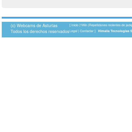
(c) Webcams de Asturias
[
Inicio
|
1Win
|
Repeticiones recientes de jack
Todos los derechos reservados
Legal
|
Contactar
]
Himalia Tecnologías 