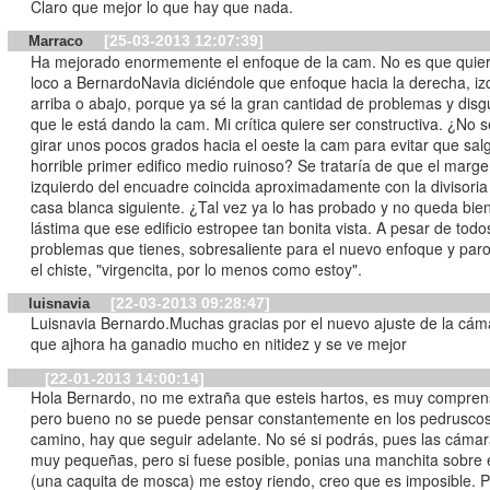
Claro que mejor lo que hay que nada.
[25-03-2013 12:07:39]
Marraco
Ha mejorado enormemente el enfoque de la cam. No es que quiera volver
loco a BernardoNavia diciéndole que enfoque hacia la derecha, iz
arriba o abajo, porque ya sé la gran cantidad de problemas y disg
que le está dando la cam. Mi crítica quiere ser constructiva. ¿No 
girar unos pocos grados hacia el oeste la cam para evitar que sal
horrible primer edifico medio ruinoso? Se trataría de que el marg
izquierdo del encuadre coincida aproximadamente con la divisoria
casa blanca siguiente. ¿Tal vez ya lo has probado y no queda bie
lástima que ese edificio estropee tan bonita vista. A pesar de todo
problemas que tienes, sobresaliente para el nuevo enfoque y par
el chiste, "virgencita, por lo menos como estoy".
[22-03-2013 09:28:47]
luisnavia
Luisnavia Bernardo.Muchas gracias por el nuevo ajuste de la cám
que ajhora ha ganadio mucho en nitidez y se ve mejor
[22-01-2013 14:00:14]
Hola Bernardo, no me extraña que esteis hartos, es muy comprens
pero bueno no se puede pensar constantemente en los pedruscos
camino, hay que seguir adelante. No sé si podrás, pues las cáma
muy pequeñas, pero si fuese posible, ponias una manchita sobre e
(una caquita de mosca) me estoy riendo, creo que es imposible. P