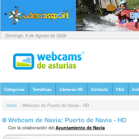
Domingo, 9 de Agosto de 2026
Categorías
Temáticas
Cámaras HD
Contacto
FAQ
Ins
Inicio
|
Webcam de Puerto de Navia - HD
Webcam de Navia: Puerto de Navia - HD
Con la colaboración del
Ayuntamiento de Navia