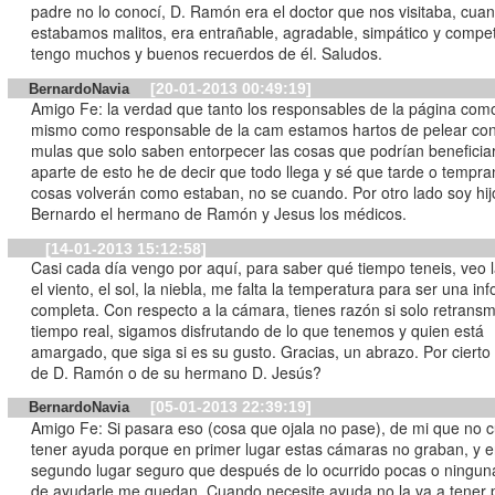
padre no lo conocí, D. Ramón era el doctor que nos visitaba, cua
estabamos malitos, era entrañable, agradable, simpático y compe
tengo muchos y buenos recuerdos de él. Saludos.
[20-01-2013 00:49:19]
BernardoNavia
Amigo Fe: la verdad que tanto los responsables de la página com
mismo como responsable de la cam estamos hartos de pelear con
mulas que solo saben entorpecer las cosas que podrían beneficiar
aparte de esto he de decir que todo llega y sé que tarde o tempra
cosas volverán como estaban, no se cuando. Por otro lado soy hij
Bernardo el hermano de Ramón y Jesus los médicos.
[14-01-2013 15:12:58]
Casi cada día vengo por aquí, para saber qué tiempo teneis, veo la
el viento, el sol, la niebla, me falta la temperatura para ser una in
completa. Con respecto a la cámara, tienes razón si solo retransm
tiempo real, sigamos disfrutando de lo que tenemos y quien está
amargado, que siga si es su gusto. Gracias, un abrazo. Por cierto 
de D. Ramón o de su hermano D. Jesús?
[05-01-2013 22:39:19]
BernardoNavia
Amigo Fe: Si pasara eso (cosa que ojala no pase), de mi que no cuente
tener ayuda porque en primer lugar estas cámaras no graban, y 
segundo lugar seguro que después de lo ocurrido pocas o ningu
de ayudarle me quedan. Cuando necesite ayuda no la va a tener