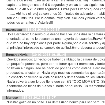
Cámara de Navia: Esta tarde la cámara anda loca. Hay momento
capta una imagen cada 5 ó 6 segundos y en las tomas siguientes 
cada 10 ó 40 ó 20 ó 60!!! segundos. Otras pocas veces queda co
......... Ah! hoy el reloj va con unos 22 minutos de adelanto ... hab
son 2 ó 3 minutos. Por lo demás, muy bien. Saludos y buen verano para
todos los amantes d' Asturies!!!
[19-04-2013 10:05:38]
pacosuapa
Hola Bernardo: Observo que desde hace ya unos días la cámara 
orientada tal como lo deseamos una mayoría de usuarios.Bravo! P
que veo no hay objeciones por parte alguna,por lo cual felicito y 
al principal interesado su cambio de actitud.Enhorabuena a todos!
[30-03-2013 19:35:14]
BernardoNavia
Queridos amigos: El hecho de haber cambiado la cámara de ubicación fue
un pequeño percance, pero por no tener que oir memeces y tonte
no llevan a ningún lado he decidido ponerla como estaba. Pero no
preocupéis, al estar en Navia oigo muchos comentarios que hará
un espacio de tiempo la vista deseada y demandada de los Jardini
Navia volverá a ser lo que tiene que ser EN TODO MOMENTO. Si
a tonterías de niños de 5 años ni nada por el estilo. Os mantendr
informados.
[25-03-2013 18:32:07]
Marraco
Nuestro gozo en un pozo. Era demasiado bonito para ser perdura