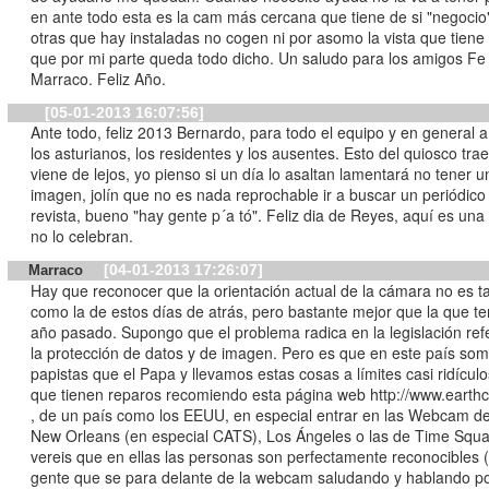
en ante todo esta es la cam más cercana que tiene de si "negocio"
otras que hay instaladas no cogen ni por asomo la vista que tiene 
que por mi parte queda todo dicho. Un saludo para los amigos Fe
Marraco. Feliz Año.
[05-01-2013 16:07:56]
Ante todo, feliz 2013 Bernardo, para todo el equipo y en general 
los asturianos, los residentes y los ausentes. Esto del quiosco trae
viene de lejos, yo pienso si un día lo asaltan lamentará no tener un
imagen, jolín que no es nada reprochable ir a buscar un periódico
revista, bueno "hay gente p´a tó". Feliz dia de Reyes, aquí es una 
no lo celebran.
[04-01-2013 17:26:07]
Marraco
Hay que reconocer que la orientación actual de la cámara no es 
como la de estos días de atrás, pero bastante mejor que la que te
año pasado. Supongo que el problema radica en la legislación ref
la protección de datos y de imagen. Pero es que en este país so
papistas que el Papa y llevamos estas cosas a límites casi ridículos. A 
que tienen reparos recomiendo esta página web http://www.eart
, de un país como los EEUU, en especial entrar en las Webcam de
New Orleans (en especial CATS), Los Ángeles o las de Time Squa
vereis que en ellas las personas son perfectamente reconocibles 
gente que se para delante de la webcam saludando y hablando po