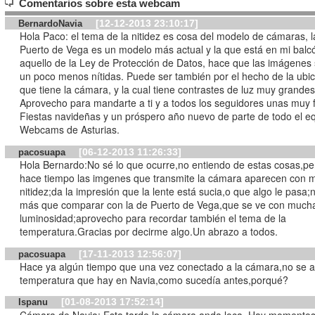
Comentarios sobre esta webcam
[12-12-2013 23:10:17]
BernardoNavia
Hola Paco: el tema de la nitidez es cosa del modelo de cámaras, l
Puerto de Vega es un modelo más actual y la que está en mi balc
aquello de la Ley de Protección de Datos, hace que las imágenes
un poco menos nítidas. Puede ser también por el hecho de la ubi
que tiene la cámara, y la cual tiene contrastes de luz muy grandes
Aprovecho para mandarte a ti y a todos los seguidores unas muy f
Fiestas navideñas y un próspero año nuevo de parte de todo el e
Webcams de Asturias.
[06-12-2013 11:26:33]
pacosuapa
Hola Bernardo:No sé lo que ocurre,no entiendo de estas cosas,p
hace tiempo las imgenes que transmite la cámara aparecen con 
nitidez;da la impresión que la lente está sucia,o que algo le pasa;
más que comparar con la de Puerto de Vega,que se ve con much
luminosidad;aprovecho para recordar también el tema de la
temperatura.Gracias por decirme algo.Un abrazo a todos.
[17-11-2013 12:56:07]
pacosuapa
Hace ya algún tiempo que una vez conectado a la cámara,no se af
temperatura que hay en Navia,como sucedía antes,porqué?
[01-08-2013 17:52:14]
Ispanu