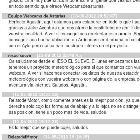
gustos. Está muy buena. Es lindo encontrar gente que vea los ben
en todo sentido que ofrece Webcamsdeasturias.
[18-09-2012 20:52:47]
Equipo Webcams de Asturias
Perfecto Agustín, aquí estamos para colaborar en todo lo que haga
gracias a Jaire Aventura que nos ofrece la posibilidad de emitir d
vuestra localidad. A ver si conseguimos reorientar esta pronto. Ser
conseguir una buena ubicación en Arriondas semi-urbana en cola
con el Ayto pero nunca han mostrado interés en el proyecto.
[13-09-2012 22:49:45]
iesoelsueve
Os saludamos desde el IESO EL SUEVE. El lunes empezamos las 
tenemos un proyecto meteorológico para el que contamos con vu
webcam. A ver si hacemos conectar los datos de nuestra estación
meteorológica con vuestra webcam o con página de la empresa d
aventura vía internet. Saludos. Agustín.
[11-05-2012 19:21:19]
RelatodelMotor, como comente antes es la mejor posicion, ya que 
derecha solo cojo los formulas de abajo y a lo lejos no se distinge
esa posicion, tiene un poco mas de vida, saludos
[11-05-2012 19:17:23]
Es lo mejor que se puede cojer, saludos
[11-05-2012 19:14:15]
RelatodelMotor