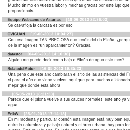
Mucho ánimo en vuestra labor y muchas gracias por este lujo que
proporcionáis.
[19-06-2013 22:36:03]
Equipo Webcams de Asturias
Se cae/afloja la carcasa es por eso
[19-06-2013 10:04:27]
OVIGUAN
Con esa imagen TAN PRECIOSA que tenéis del rio Piloña, ¿porqu
de la imagen es "un aparcamiento"? Gracias.
[04-06-2013 14:10:38]
datastor
Alguien me puede decir como baja e Piloña de agua este mes?
[16-05-2013 19:35:23]
RelatodelMotor
Una pena que este año cambiaran el sitio de las asistencias del Fi
si para el año que viene vuelven aqui que para muchos aficionado
mejor que donde esta ahora
[05-05-2013 18:21:33]
Parece que el piloña vuelve a sus cauces normales, este año ya v
agua.
[25-01-2013 17:14:18]
ErikW
En mi modesta y particular opinión esta imagen está muy bien equ
entre la naturaleza y paisaje natural y el área urbana, hay para to