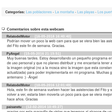
Categorías:
Las poblaciones
-
La montaña
-
Las playas
-
Los puer
Comentarios sobre esta webcam
[16-05-2018 16:40:40]
RelatodelMotor
Podrían mover un poco la web cam para que se viera bien las asi
del Fito este fin de semana. Gracias.
[15-05-2016 21:15:51]
PyAngel
Muy buenas tardes. Estoy desarrollando un pequeño programa e
de uso personal y que no planeo distribuir y me encantaría tener 
la imagen original (no a la mosca sino la imagen que esta consta
actualizada) para poder implementarla en mi programa. Muchas g
antemano :) -Ángel
[10-05-2016 12:01:49]
RelatodelMotor
Hola, este fin de semana vuelven hacer las asistencias del Fito y 
volver a ver, estaria bien moverla un poco para que se viera mejo
hace años. Gracias
[12-02-2014 10:45:27]
paisanetu
gracias por esta maravilla de vistas que tenemos al alcance de un 