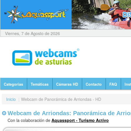
Viernes, 7 de Agosto de 2026
Categorías
Temáticas
Cámaras HD
Contacto
FAQ
Ins
Inicio
|
Webcam de Panorámica de Arriondas - HD
Webcam de Arriondas: Panorámica de Arrio
Con la colaboración de
Aquassport - Turismo Activo