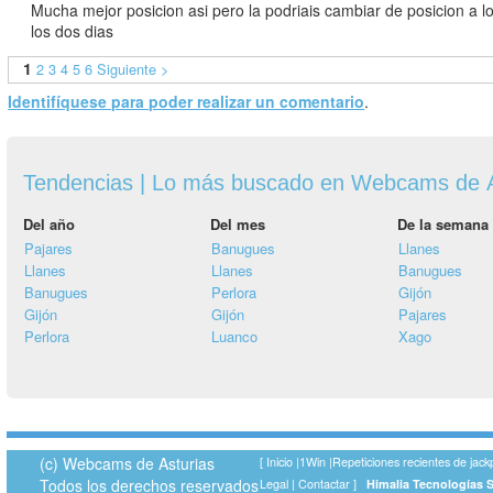
Mucha mejor posicion asi pero la podriais cambiar de posicion a lo
los dos dias
1
2
3
4
5
6
Siguiente >
Identifíquese para poder realizar un comentario
.
Tendencias | Lo más buscado en Webcams de A
Del año
Del mes
De la semana
Pajares
Banugues
Llanes
Llanes
Llanes
Banugues
Banugues
Perlora
Gijón
Gijón
Gijón
Pajares
Perlora
Luanco
Xago
(c) Webcams de Asturias
[
Inicio
|
1Win
|
Repeticiones recientes de jack
Todos los derechos reservados
Legal
|
Contactar
]
Himalia Tecnologías 