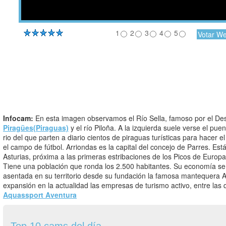
1
2
3
4
5
Infocam:
En esta imagen observamos el Río Sella, famoso por el D
Piragües(Piraguas)
y el río Piloña. A la izquierda suele verse el puente del que parte el descenso. En frente el
rio del que parten a diario cientos de piraguas turísticas para hacer e
el campo de fútbol. Arriondas es la capital del concejo de Parres. Está 
Asturias, próxima a las primeras estribaciones de los Picos de Europa 
Tiene una población que ronda los 2.500 habitantes. Su economía se
asentada en su territorio desde su fundación la famosa mantequera Ar
expansión en la actualidad las empresas de turismo activo, entre la
Aquassport Aventura
Top 10 cams del día