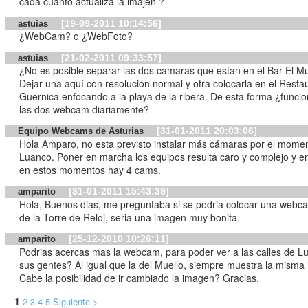
cada cuanto actualiza la imajen ?
[19-09-2011 10:14:56]
astuias
¿WebCam? o ¿WebFoto?
[21-02-2011 09:33:57]
astuias
¿No es posible separar las dos camaras que estan en el Bar El M
Dejar una aquí con resolución normal y otra colocarla en el Resta
Guernica enfocando a la playa de la ribera. De esta forma ¿funci
las dos webcam diariamente?
[31-01-2011 20:03:06]
Equipo Webcams de Asturias
Hola Amparo, no esta previsto instalar más cámaras por el mome
Luanco. Poner en marcha los equipos resulta caro y complejo y 
en estos momentos hay 4 cams.
[31-01-2011 15:43:39]
amparito
Hola, Buenos dias, me preguntaba si se podria colocar una webc
de la Torre de Reloj, seria una imagen muy bonita.
[25-12-2010 10:26:11]
amparito
Podrias acercas mas la webcam, para poder ver a las calles de L
sus gentes? Al igual que la del Muello, siempre muestra la misma
Cabe la posibilidad de ir cambiado la imagen? Gracias.
1
2
3
4
5
Siguiente >