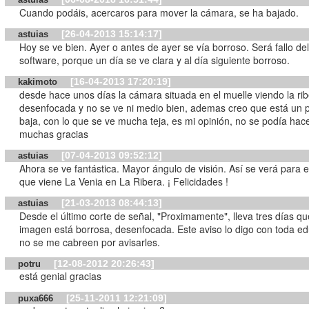
Cuando podáis, acercaros para mover la cámara, se ha bajado.
[26-04-2013 15:14:17]
astuias
Hoy se ve bien. Ayer o antes de ayer se vía borroso. Será fallo de
software, porque un día se ve clara y al día siguiente borroso.
[16-04-2013 17:20:19]
kakimoto
desde hace unos días la cámara situada en el muelle viendo la rib
desenfocada y no se ve ni medio bien, ademas creo que está un 
baja, con lo que se ve mucha teja, es mi opinión, no se podía hace
muchas gracias
[07-04-2013 09:52:12]
astuias
Ahora se ve fantástica. Mayor ángulo de visión. Así se verá para e
que viene La Venia en La Ribera. ¡ Felicidades !
[21-03-2013 08:44:13]
astuias
Desde el último corte de señal, "Proximamente", lleva tres días qu
imagen está borrosa, desenfocada. Este aviso lo digo con toda ed
no se me cabreen por avisarles.
[12-08-2012 20:26:43]
potru
está genial gracias
[25-11-2011 12:21:09]
puxa666