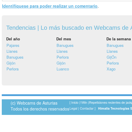
Identifíquese para poder realizar un comentario
.
Tendencias | Lo más buscado en Webcams de A
Del año
Del mes
De la semana
Pajares
Banugues
Banugues
Llanes
Llanes
Llanes
Banugues
Perlora
GijÓn
Gijón
Gijón
Perlora
Perlora
Luanco
Xago
(c) Webcams de Asturias
[
Inicio
|
1Win
|
Repeticiones recientes de jack
Todos los derechos reservados
Legal
|
Contactar
]
Himalia Tecnologías 