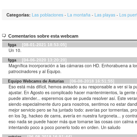
Categorías:
Las poblaciones
-
La montaña
-
Las playas
-
Los puer
Comentarios sobre esta webcam
[08-01-2021 18:53:05]
fgga
Un 10.
[04-06-2020 13:20:20]
fgga
Magnífica incorporación a las cámaras con HD. Enhorabuena a lo
patrocinadores y al Equipo.
[06-08-2018 16:51:55]
Equipo Webcams de Asturias
Eso está más difícil, hemos avisado a su responsable a ver si la 
ajustar. En Agosto es complicado hacer mantenimientos, la gente 
puede atender... esperemos que se pueda resolver así. Este vera
siendo especialmente duro para nosotros, sentimos no estar dand
mejor servicio pero se ha juntado todo: averías por tormentas, p
en los 3g, hackeo de cams, avería en nuestra furgoneta... y contr
eso nada se puede hacer más que tomarse las cosas con calma e 
intentando poco a poco ponerlo todo en orden. Un saludo
[06-08-2018 16:51:44]
astuias