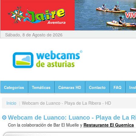
Sábado, 8 de Agosto de 2026
Categorías
Temáticas
Cámaras HD
Contacto
FAQ
Ins
Inicio
|
Webcam de Luanco - Playa de La Ribera - HD
Webcam de Luanco: Luanco - Playa de La Ri
Con la colaboración de Bar El Muelle y
Restaurante El Guernica